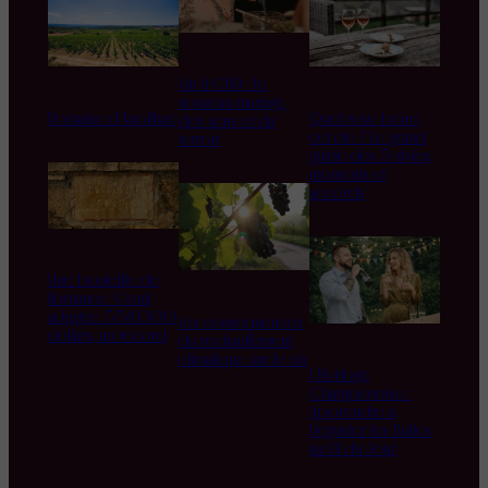
Vin & CBD : Le
nouveau mariage
Domaine d’Aupilhac
Quel rosé boire
des sens et du
cet été ? Le grand
terroir
guide des 5 styles,
moments et
accords
Une bouteille de
Romanée-Conti
adjugée 558.000
Les conséquences
dollars, un record
du réchauffement
climatique sur le vin
L’Horloge
Champenoise :
Apprendre à
Déguster les Bulles
au Fil du Jour