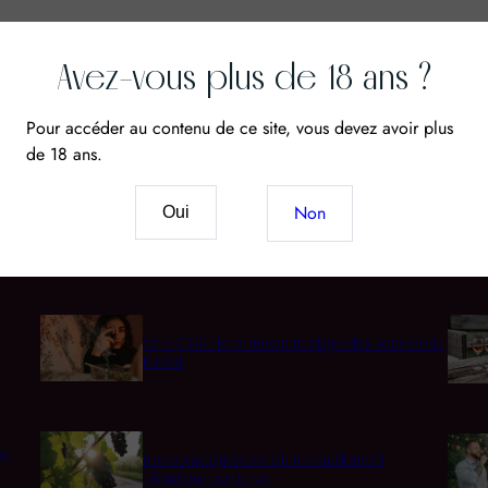
Avez-vous plus de 18 ans ?
Pour accéder au contenu de ce site, vous devez avoir plus
de 18 ans.
Non
Oui
Cépages
Acco
Vin & CBD : Le nouveau mariage des sens et du
terroir
ée
Les conséquences du réchauffement
climatique sur le vin