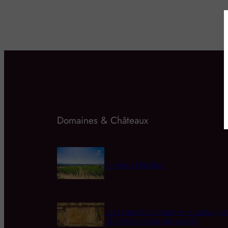
Domaines & Châteaux
Domaine d’Aupilhac
Une bouteille de Romanée-Conti adjug
558.000 dollars, un record