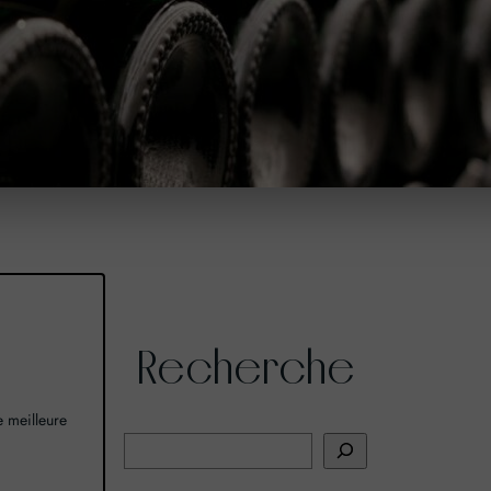
Recherche
ne meilleure
R
e