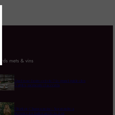
rds mets & vins
Quel rosé boire cet été ? Le grand guide des
5 styles, moments et accords
L’Horloge Champenoise : Apprendre à
Déguster les Bulles au Fil du Jour