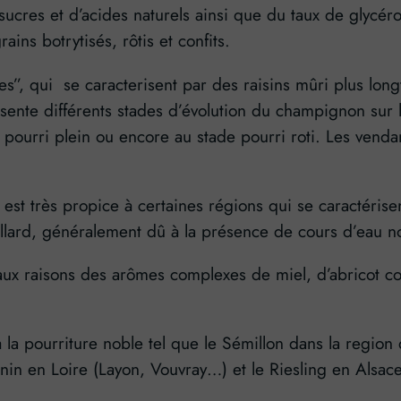
 sucres et d’acides naturels ainsi que du taux de glycér
ins botrytisés, rôtis et confits.
s”, qui se caracterisent par des raisins mûri plus lon
résente différents stades d’évolution du champignon su
de pourri plein ou encore au stade pourri roti. Les ve
st très propice à certaines régions qui se caractérisen
illard, généralement dû à la présence de cours d’eau n
aux raisons des arômes complexes de miel, d’abricot co
 la pourriture noble tel que le Sémillon dans la region
enin en Loire (Layon, Vouvray…) et le Riesling en Alsa