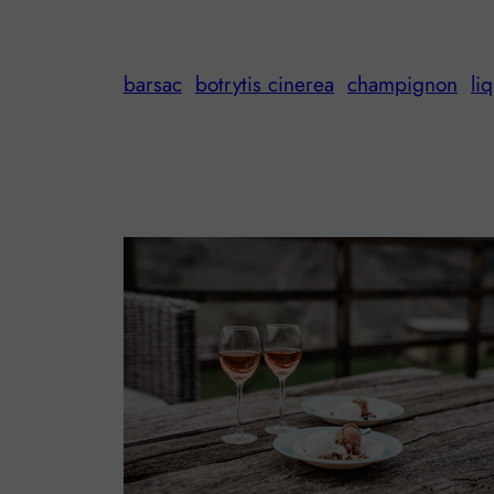
barsac
botrytis cinerea
champignon
li