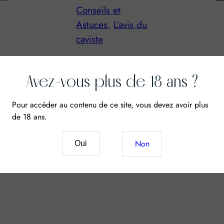
Accord mets &
vins
, 
Vin et
Gastronomie
La saison des asperges
Avez-vous plus de 18 ans ?
Pour accéder au contenu de ce site, vous devez avoir plus
de 18 ans.
u
Non
Oui