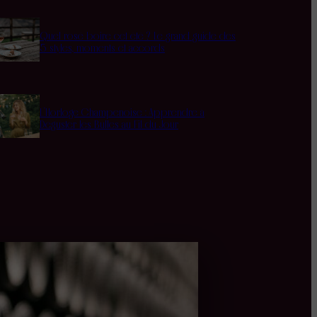
Quel rosé boire cet été ? Le grand guide des
5 styles, moments et accords
L’Horloge Champenoise : Apprendre à
Déguster les Bulles au Fil du Jour