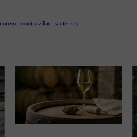
quoreux
montbazillac
sauternes