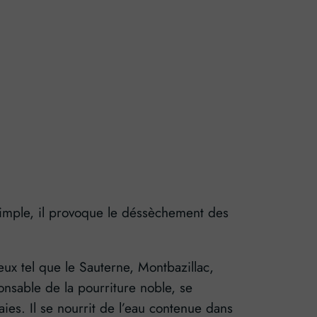
 simple, il provoque le déssèchement des
eux tel que le Sauterne, Montbazillac,
nsable de la pourriture noble, se
ies. Il se nourrit de l’eau contenue dans