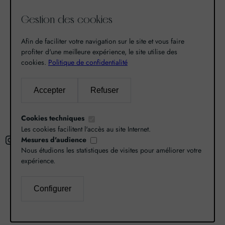
de notre passion pour l’excellence, une vocation. De
Gestion des cookies
là est né World Grands Crus avec pour mission de
vous faire découvrir le savoir-faire et la richesse de
Afin de faciliter votre navigation sur le site et vous faire
nos terroirs.
profiter d'une meilleure expérience, le site utilise des
cookies.
Politique de confidentialité
Recherche
Accepter
Refuser
R
Cookies techniques
e
Les cookies facilitent l'accès au site Internet.
Instagram
Facebook
X
c
Mesures d'audience
Nous étudions les statistiques de visites pour améliorer votre
h
expérience.
e
r
L’abus d’alcool est dangereux pour la santé,
Configurer
c
consommez avec modération.
Mentions légales
–
h
Politique de confidentialité
–
Gestion des cookies