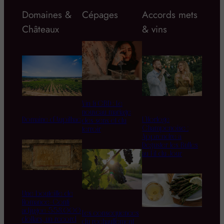
Domaines &
Cépages
Accords mets
Châteaux
& vins
Vin & CBD : Le
nouveau mariage
Domaine d’Aupilhac
L’Horloge
des sens et du
Champenoise :
terroir
Apprendre à
Déguster les Bulles
au Fil du Jour
Une bouteille de
Romanée-Conti
adjugée 558.000
Les conséquences
dollars, un record
du réchauffement