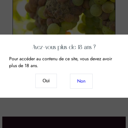
Avez-vous plus de 18 ans ?
L’avis du caviste
Pour accéder au contenu de ce site, vous devez avoir
plus de 18 ans.
Qu’est ce que le Botrytis Cinerea?
Le Botrytis Cinerea est un champignon jouant le rôle
Non
Oui
d’agent de concentration naturel. En plus simple, il
provoque le déssèchement…