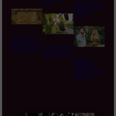
cet été ? Le grand
terroir
guide des 5 styles,
moments et
accords
Une bouteille de
Romanée-Conti
adjugée 558.000
Les conséquences
dollars, un record
du réchauffement
climatique sur le vin
L’Horloge
Champenoise :
Apprendre à
Déguster les Bulles
au Fil du Jour