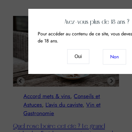
Avez-vous plus de 18 ans ?
Pour accéder au contenu de ce site, vous devez
de 18 ans.
Non
Oui
Accord mets & vins
, 
Conseils et
Astuces
, 
L’avis du caviste
, 
Vin et
T
D
Gastronomie
Quel rosé boire cet été ? Le grand