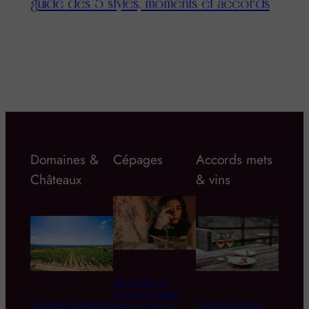
guide des 5 styles, moments et accords
Domaines &
Cépages
Accords mets
Châteaux
& vins
Vin & CBD : Le
nouveau mariage
Domaine d’Aupilhac
Quel rosé boire
des sens et du