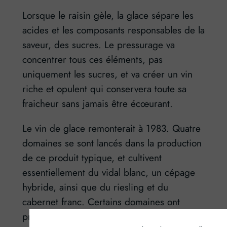
Lorsque le raisin gèle, la glace sépare les
acides et les composants responsables de la
saveur, des sucres. Le pressurage va
concentrer tous ces éléments, pas
uniquement les sucres, et va créer un vin
riche et opulent qui conservera toute sa
fraicheur sans jamais être écœurant.
Le vin de glace remonterait à 1983. Quatre
domaines se sont lancés dans la production
de ce produit typique, et cultivent
essentiellement du vidal blanc, un cépage
hybride, ainsi que du riesling et du
cabernet franc. Certains domaines ont
privilégié le cabernet sauvignon, le