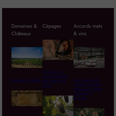
Domaines &
Cépages
Accords mets
Châteaux
& vins
Vin & CBD : Le
nouveau mariage
Domaine d’Aupilhac
Quel rosé boire
des sens et du
cet été ? Le grand
terroir
guide des 5 styles,
moments et
accords