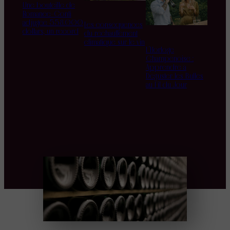
Une bouteille de
Romanée-Conti
adjugée 558.000
Les conséquences
dollars, un record
du réchauffement
climatique sur le vin
L’Horloge
Champenoise :
Apprendre à
Déguster les Bulles
au Fil du Jour