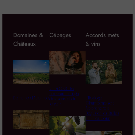
Domaines &
Cépages
Accords mets
Châteaux
& vins
Vin & CBD : Le
nouveau mariage
Domaine d’Aupilhac
L’Horloge
des sens et du
Champenoise :
terroir
Apprendre à
Déguster les Bulles
au Fil du Jour