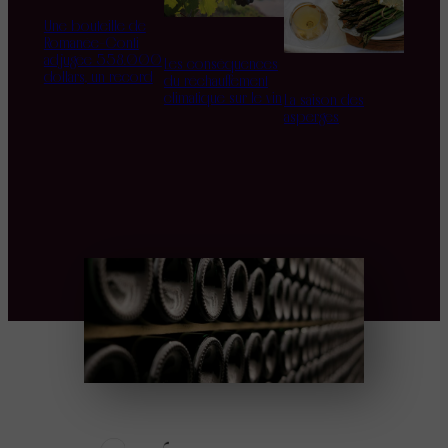
Une bouteille de
Romanée-Conti
adjugée 558.000
Les conséquences
dollars, un record
du réchauffement
climatique sur le vin
La saison des
asperges