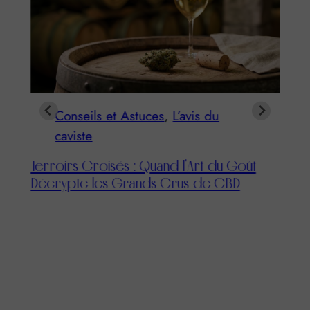
Conseils et Astuces
, 
L’avis du
caviste
Terroirs Croisés : Quand l’Art du Goût
Décrypte les Grands Crus de CBD
L
D