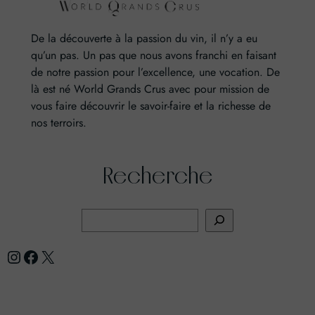
De la découverte à la passion du vin, il n’y a eu
qu’un pas. Un pas que nous avons franchi en faisant
de notre passion pour l’excellence, une vocation. De
là est né World Grands Crus avec pour mission de
vous faire découvrir le savoir-faire et la richesse de
nos terroirs.
Recherche
R
e
Instagram
Facebook
X
c
h
e