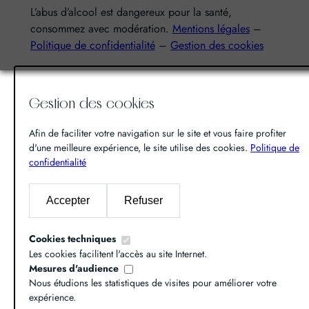
r
L’abus d’alcool est dangereux pour la santé,
c
consommez avec modération.
Mentions légales
–
h
Politique de confidentialité
–
Gestion des cookies
e
r
Gestion des cookies
Afin de faciliter votre navigation sur le site et vous faire profiter
d'une meilleure expérience, le site utilise des cookies.
Politique de
confidentialité
Accepter
Refuser
Cookies techniques
Les cookies facilitent l'accès au site Internet.
Mesures d'audience
Nous étudions les statistiques de visites pour améliorer votre
expérience.