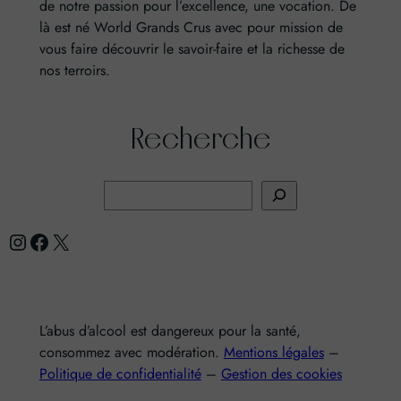
de notre passion pour l’excellence, une vocation. De
là est né World Grands Crus avec pour mission de
vous faire découvrir le savoir-faire et la richesse de
nos terroirs.
Recherche
R
e
Instagram
Facebook
X
c
h
e
r
L’abus d’alcool est dangereux pour la santé,
c
consommez avec modération.
Mentions légales
–
h
Politique de confidentialité
–
Gestion des cookies
e