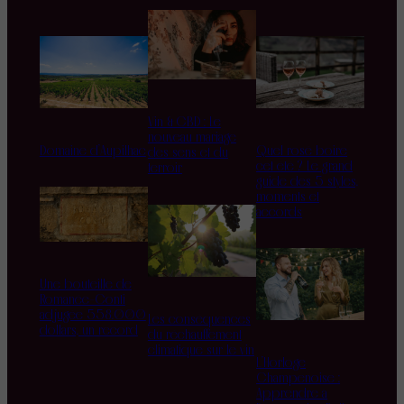
Vin & CBD : Le
nouveau mariage
Domaine d’Aupilhac
Quel rosé boire
des sens et du
cet été ? Le grand
terroir
guide des 5 styles,
moments et
accords
Une bouteille de
Romanée-Conti
adjugée 558.000
Les conséquences
dollars, un record
du réchauffement
climatique sur le vin
L’Horloge
Champenoise :
Apprendre à