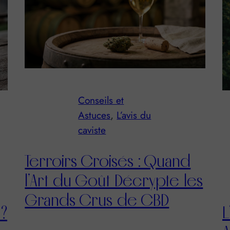
Accord mets &
vins
, 
Vin et
Gastronomie
La saison des asperges
D