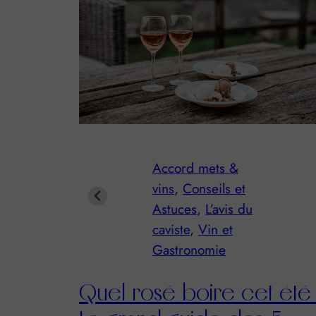
Cépages
, 
Conseils et
Astuces
, 
L’avis du
caviste
, 
Vin et
Gastronomie
Vin & CBD : Le nouveau
se :
mariage des sens et du