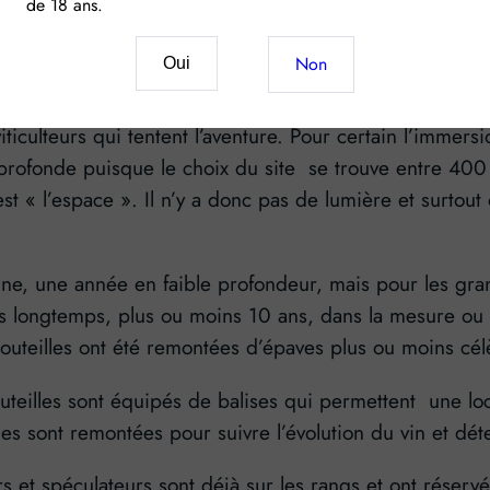
de 18 ans.
Non
Oui
monde ?
viticulteurs qui tentent l’aventure. Pour certain l’imme
e profonde puisque le choix du site se trouve entre 40
est « l’espace ». Il n’y a donc pas de lumière et surtou
e, une année en faible profondeur, mais pour les gran
s longtemps, plus ou moins 10 ans, dans la mesure ou 
outeilles ont été remontées d’épaves plus ou moins cé
teilles sont équipés de balises qui permettent une loca
lles sont remontées pour suivre l’évolution du vin et dét
rs et spéculateurs sont déjà sur les rangs et ont réser