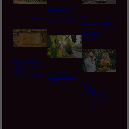
Vin & CBD : Le
nouveau mariage
Domaine d’Aupilhac
Quel rosé boire
des sens et du
cet été ? Le grand
terroir
guide des 5 styles,
moments et
accords
Une bouteille de
Romanée-Conti
adjugée 558.000
Les conséquences
dollars, un record
du réchauffement
climatique sur le vin
L’Horloge
Champenoise :
Apprendre à
Déguster les Bulles
au Fil du Jour