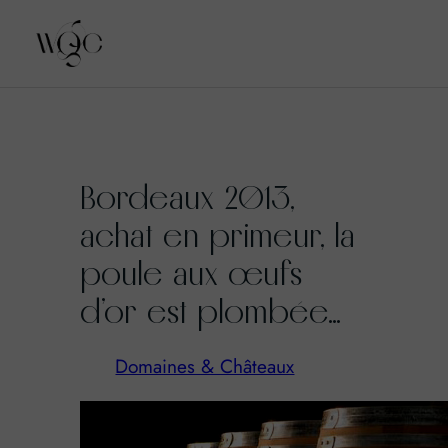
Aller
au
Bordeaux 2013,
contenu
achat en primeur, la
poule aux œufs
d’or est plombée…
Domaines & Châteaux