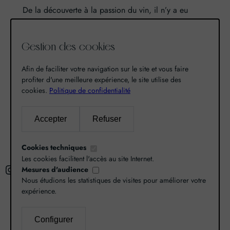
De la découverte à la passion du vin, il n’y a eu
qu’un pas. Un pas que nous avons franchi en faisant
de notre passion pour l’excellence, une vocation. De
Gestion des cookies
là est né World Grands Crus avec pour mission de
vous faire découvrir le savoir-faire et la richesse de
Afin de faciliter votre navigation sur le site et vous faire
nos terroirs.
profiter d'une meilleure expérience, le site utilise des
cookies.
Politique de confidentialité
Recherche
Accepter
Refuser
R
Cookies techniques
e
Les cookies facilitent l'accès au site Internet.
Instagram
Facebook
X
c
Mesures d'audience
Nous étudions les statistiques de visites pour améliorer votre
h
expérience.
e
r
L’abus d’alcool est dangereux pour la santé,
Configurer