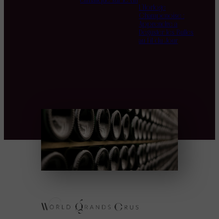
climatique sur le vin
L’Horloge
Champenoise :
Apprendre à
Déguster les Bulles
au Fil du Jour