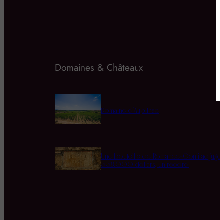
Domaines & Châteaux
Domaine d’Aupilhac
Une bouteille de Romanée-Conti adjug
558.000 dollars, un record