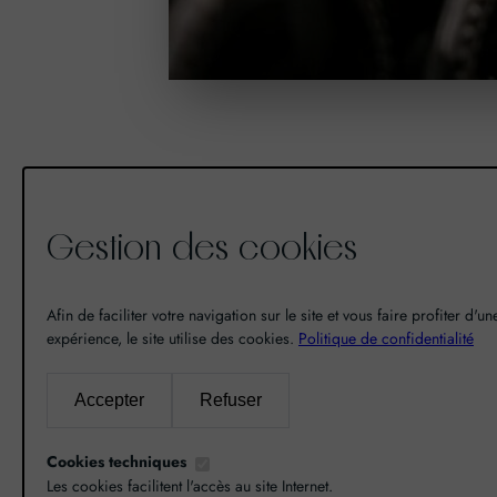
Gestion des cookies
De la découverte à la passion du
vin, il n’y a eu qu’un pas. Un pas
Afin de faciliter votre navigation sur le site et vous faire profiter d'u
que nous avons franchi en faisant
expérience, le site utilise des cookies.
Politique de confidentialité
de notre passion pour l’excellence,
une vocation. De là est né World
Accepter
Refuser
Grands Crus avec pour mission de
vous faire découvrir le savoir-faire
Cookies techniques
et la richesse de nos terroirs.
Les cookies facilitent l'accès au site Internet.