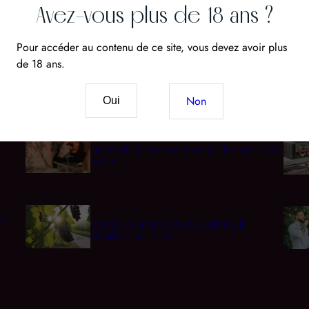
Avez-vous plus de 18 ans ?
Pour accéder au contenu de ce site, vous devez avoir plus
de 18 ans.
Cépages
Acco
Non
Oui
Vin & CBD : Le nouveau mariage des sens et du
terroir
ée
Les conséquences du réchauffement
climatique sur le vin