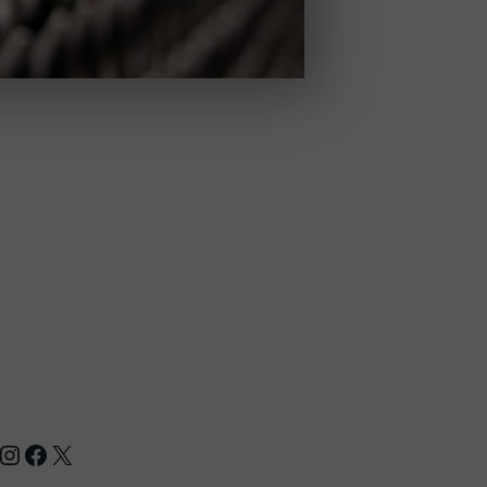
nstagram
Facebook
X