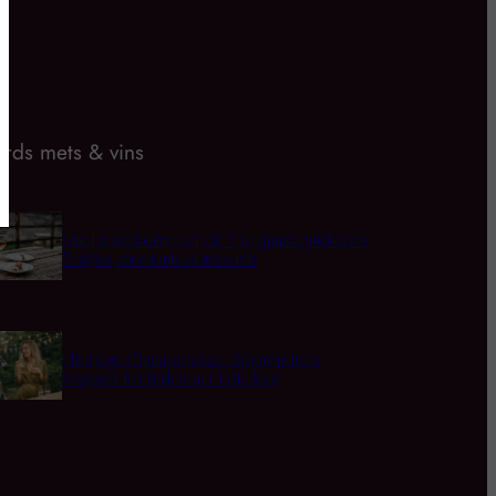
rds mets & vins
Quel rosé boire cet été ? Le grand guide des
5 styles, moments et accords
L’Horloge Champenoise : Apprendre à
Déguster les Bulles au Fil du Jour