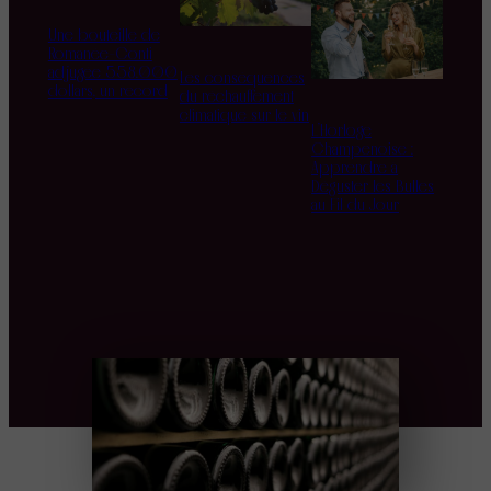
Une bouteille de
Romanée-Conti
adjugée 558.000
Les conséquences
dollars, un record
du réchauffement
climatique sur le vin
L’Horloge
Champenoise :
Apprendre à
Déguster les Bulles
au Fil du Jour