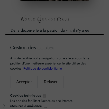
De la découverte à la passion du vin, il n’y a eu
qu’un pas. Un pas que nous avons franchi en faisant
de notre passion pour l’excellence, une vocation. De
Gestion des cookies
là est né World Grands Crus avec pour mission de
vous faire découvrir le savoir-faire et la richesse de
Afin de faciliter votre navigation sur le site et vous faire
nos terroirs.
profiter d'une meilleure expérience, le site utilise des
cookies.
Politique de confidentialité
Recherche
Accepter
Refuser
R
Cookies techniques
e
Les cookies facilitent l'accès au site Internet.
Instagram
Facebook
X
c
Mesures d'audience