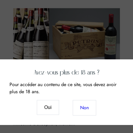
Avez-vous plus de 18 ans ?
Conseils et Astuces
, 
L’avis du
caviste
Pour accéder au contenu de ce site, vous devez avoir
plus de 18 ans.
Déboucher une bouteille d’exception.
Non
Oui
Pour une bouteille d’exception vous vous devez de
respecter les règles de l’art. Un grand cru, un
millésime d’exception, mérite…