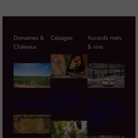
Domaines &
Cépages
Accords mets
Châteaux
& vins
Vin & CBD : Le
nouveau mariage
Domaine d’Aupilhac
Quel rosé boire
des sens et du
cet été ? Le grand
terroir
guide des 5 styles,
moments et
accords