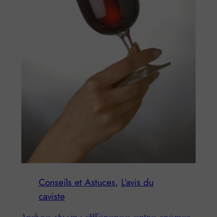
Conseils et Astuces
, 
L’avis du
caviste