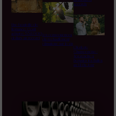
accords
Une bouteille de
Romanée-Conti
adjugée 558.000
Les conséquences
dollars, un record
du réchauffement
climatique sur le vin
L’Horloge
Champenoise :
Apprendre à
Déguster les Bulles
au Fil du Jour