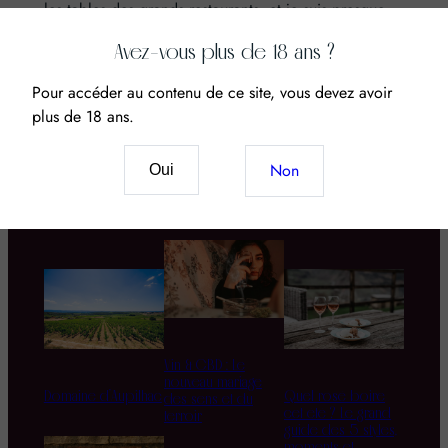
les tables des grands restaurants, et je suis presque
sur…
Avez-vous plus de 18 ans ?
Pour accéder au contenu de ce site, vous devez avoir
plus de 18 ans.
Non
Oui
Domaines &
Cépages
Accords mets
Châteaux
& vins
Vin & CBD : Le
nouveau mariage
Domaine d’Aupilhac
Quel rosé boire
des sens et du
cet été ? Le grand
terroir
guide des 5 styles,
moments et