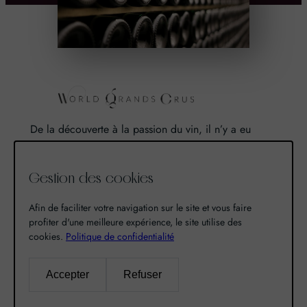
De la découverte à la passion du vin, il n’y a eu
qu’un pas. Un pas que nous avons franchi en faisant
de notre passion pour l’excellence, une vocation. De
Gestion des cookies
là est né World Grands Crus avec pour mission de
vous faire découvrir le savoir-faire et la richesse de
Afin de faciliter votre navigation sur le site et vous faire
nos terroirs.
profiter d'une meilleure expérience, le site utilise des
cookies.
Politique de confidentialité
Recherche
Accepter
Refuser
R