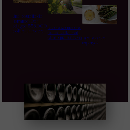
Une bouteille de
Romanée-Conti
adjugée 558.000
Les conséquences
dollars, un record
du réchauffement
climatique sur le vin
La saison des
asperges