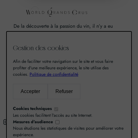
De la découverte à la passion du vin, il n’y a eu
qu’un pas. Un pas que nous avons franchi en faisant
de notre passion pour l’excellence, une vocation. De
Gestion des cookies
là est né World Grands Crus avec pour mission de
vous faire découvrir le savoir-faire et la richesse de
Afin de faciliter votre navigation sur le site et vous faire
nos terroirs.
profiter d'une meilleure expérience, le site utilise des
cookies.
Politique de confidentialité
Recherche
Accepter
Refuser
R
Cookies techniques
e
Les cookies facilitent l'accès au site Internet.
Instagram
Facebook
X
c
Mesures d'audience
Nous étudions les statistiques de visites pour améliorer votre
h
expérience.