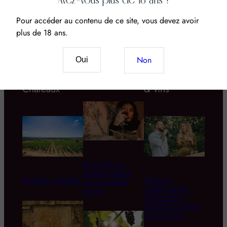
Pour accéder au contenu de ce site, vous devez avoir
plus de 18 ans.
Non
Oui
Domaines &
Cépages
Accords mets
Châteaux
& vins
Vin & CBD : Le
nouveau mariage
Domaine d’Aupilhac
L’Horloge
des sens et du
Champenoise :
terroir
Apprendre à
Déguster les Bulles
au Fil du Jour