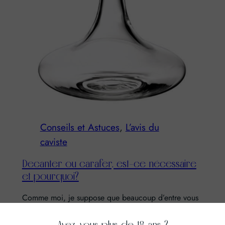
Conseils et Astuces
, 
L’avis du
caviste
Decanter ou carafer, est-ce nécessaire
et pourquoi?
Comme moi, je suppose que beaucoup d’entre vous
se sont posés la question lorsque l’on parle de la
façon de…
Avez-vous plus de 18 ans ?