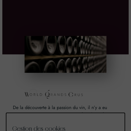
De la découverte à la passion du vin, il n’y a eu
qu’un pas. Un pas que nous avons franchi en faisant
de notre passion pour l’excellence, une vocation. De
Gestion des cookies
là est né World Grands Crus avec pour mission de