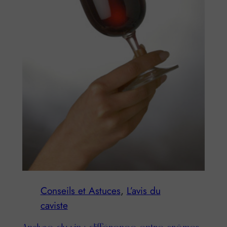
Conseils et Astuces
, 
L’avis du
caviste