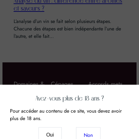
Analyse du vin : différence entre arômes
et saveurs ?
L’analyse d’un vin se fait selon plusieurs étapes.
Chacune des étapes est bien indépendante l’une de
l’autre, et elle fait…
Domaines &
Cépages
Accords mets
Châteaux
& vins
Avez-vous plus de 18 ans ?
Pour accéder au contenu de ce site, vous devez avoir
plus de 18 ans.
Non
Oui
Vin & CBD : Le