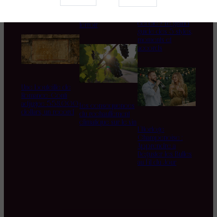
nouveau mariage
Domaine d’Aupilhac
Quel rosé boire
des sens et du
cet été ? Le grand
terroir
guide des 5 styles,
moments et
accords
Une bouteille de
Romanée-Conti
adjugée 558.000
Les conséquences
dollars, un record
du réchauffement
climatique sur le vin
L’Horloge
Champenoise :
Apprendre à
Déguster les Bulles
au Fil du Jour