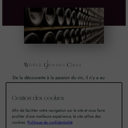
De la découverte à la passion du vin, il n’y a eu
qu’un pas. Un pas que nous avons franchi en faisant
de notre passion pour l’excellence, une vocation. De
Gestion des cookies
là est né World Grands Crus avec pour mission de
vous faire découvrir le savoir-faire et la richesse de
Afin de faciliter votre navigation sur le site et vous faire
nos terroirs.
profiter d'une meilleure expérience, le site utilise des
cookies.
Politique de confidentialité