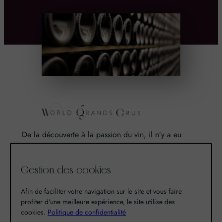
De la découverte à la passion du vin, il n’y a eu
qu’un pas. Un pas que nous avons franchi en faisant
de notre passion pour l’excellence, une vocation. De
Gestion des cookies
là est né World Grands Crus avec pour mission de
vous faire découvrir le savoir-faire et la richesse de
Afin de faciliter votre navigation sur le site et vous faire
nos terroirs.
profiter d'une meilleure expérience, le site utilise des
cookies.
Politique de confidentialité