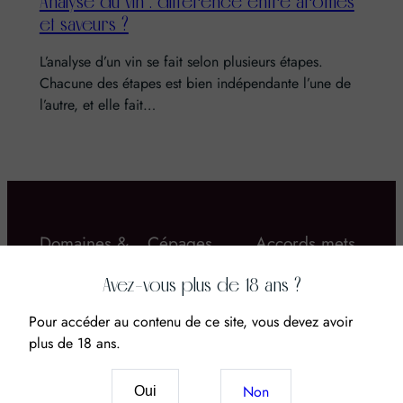
Analyse du vin : différence entre arômes
et saveurs ?
L’analyse d’un vin se fait selon plusieurs étapes.
Chacune des étapes est bien indépendante l’une de
l’autre, et elle fait…
Domaines &
Cépages
Accords mets
Châteaux
& vins
Avez-vous plus de 18 ans ?
Pour accéder au contenu de ce site, vous devez avoir
plus de 18 ans.
Non
Oui
Vin & CBD : Le