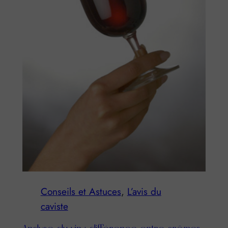
Conseils et Astuces
, 
L’avis du
caviste