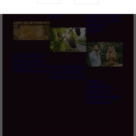
nouveau mariage
Domaine d’Aupilhac
Quel rosé boire
des sens et du
cet été ? Le grand
terroir
guide des 5 styles,
moments et
accords
Une bouteille de
Romanée-Conti
adjugée 558.000
Les conséquences
dollars, un record
du réchauffement
climatique sur le vin
L’Horloge
Champenoise :
Apprendre à
Déguster les Bulles
au Fil du Jour