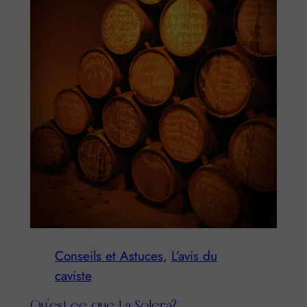
Conseils et Astuces
, 
L’avis du
caviste
Qu’est ce que La Solera?