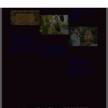
Domaine d’Aupilhac
Quel rosé boire
des sens et du
cet été ? Le grand
terroir
guide des 5 styles,
moments et
accords
Une bouteille de
Romanée-Conti
adjugée 558.000
Les conséquences
dollars, un record
du réchauffement
climatique sur le vin
L’Horloge
Champenoise :
Apprendre à
Déguster les Bulles
au Fil du Jour