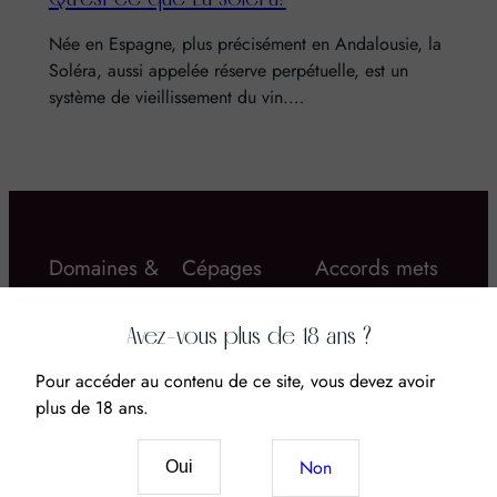
Née en Espagne, plus précisément en Andalousie, la
Soléra, aussi appelée réserve perpétuelle, est un
système de vieillissement du vin.…
Domaines &
Cépages
Accords mets
Châteaux
& vins
Avez-vous plus de 18 ans ?
Pour accéder au contenu de ce site, vous devez avoir
plus de 18 ans.
Non
Vin & CBD : Le
Oui
nouveau mariage