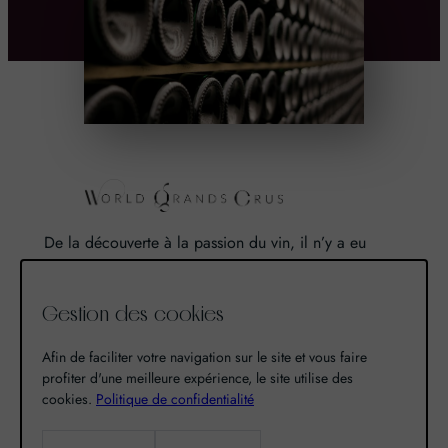
De la découverte à la passion du vin, il n’y a eu
qu’un pas. Un pas que nous avons franchi en faisant
de notre passion pour l’excellence, une vocation. De
Gestion des cookies
là est né World Grands Crus avec pour mission de
vous faire découvrir le savoir-faire et la richesse de
Afin de faciliter votre navigation sur le site et vous faire
nos terroirs.
profiter d'une meilleure expérience, le site utilise des
cookies.
Politique de confidentialité
Recherche