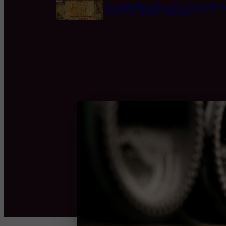
Une bouteille de Romanée-Conti adjug
558.000 dollars, un record