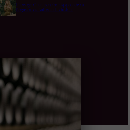
L’Horloge Champenoise : Apprendre à
Déguster les Bulles au Fil du Jour