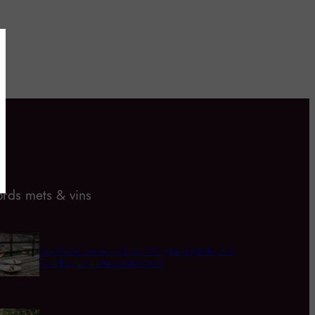
rds mets & vins
Quel rosé boire cet été ? Le grand guide des
5 styles, moments et accords