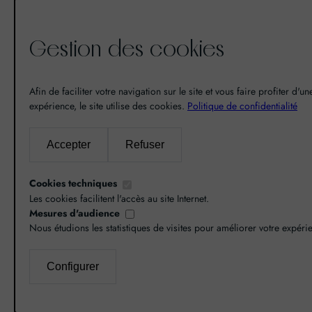
Gestion des cookies
De la découverte à la passion du
vin, il n’y a eu qu’un pas. Un pas
Afin de faciliter votre navigation sur le site et vous faire profiter d'u
que nous avons franchi en faisant
expérience, le site utilise des cookies.
Politique de confidentialité
de notre passion pour l’excellence,
une vocation. De là est né World
Accepter
Refuser
Grands Crus avec pour mission de
vous faire découvrir le savoir-faire
Cookies techniques
et la richesse de nos terroirs.
Les cookies facilitent l'accès au site Internet.
Mesures d'audience
Nous étudions les statistiques de visites pour améliorer votre expéri
Configurer
L’abus d’alcool est dangereux pour la santé, co