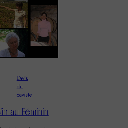
L’avis
du
caviste
Vin au Féminin