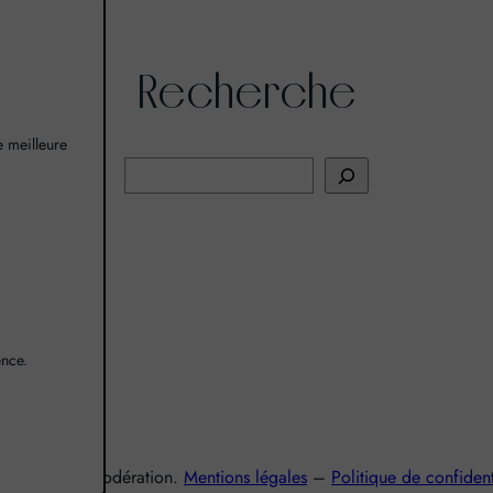
Recherche
ne meilleure
R
e
c
h
I
e
r
c
ence.
h
e
r
nsommez avec modération.
Mentions légales
–
Politique de confident