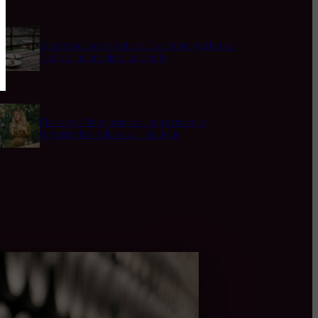
Quel rosé boire cet été ? Le grand guide des
5 styles, moments et accords
L’Horloge Champenoise : Apprendre à
Déguster les Bulles au Fil du Jour