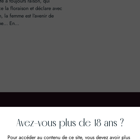
te a toujours raison, qui
e la floraison et déclare avec
, la femme est l’avenir de
me… En…
Avez-vous plus de 18 ans ?
Cépages
Acco
Pour accéder au contenu de ce site, vous devez avoir plus