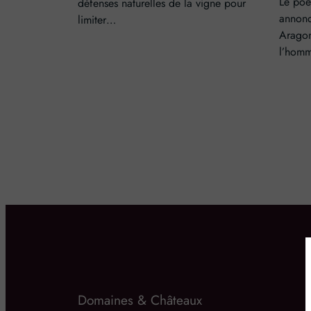
Le poè
défenses naturelles de la vigne pour
annonc
limiter…
Aragon
l’hom
Domaines & Châteaux