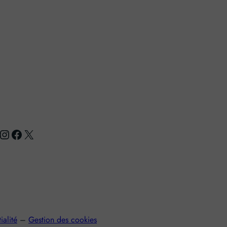
nstagram
Facebook
X
ialité
–
Gestion des cookies