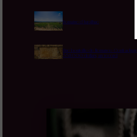
Domaine d’Aupilhac
Une bouteille de Romanée-Conti adjug
558.000 dollars, un record