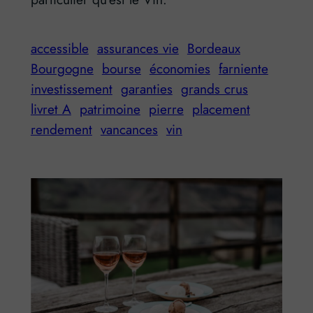
accessible
assurances vie
Bordeaux
Bourgogne
bourse
économies
farniente
investissement
garanties
grands crus
livret A
patrimoine
pierre
placement
rendement
vancances
vin