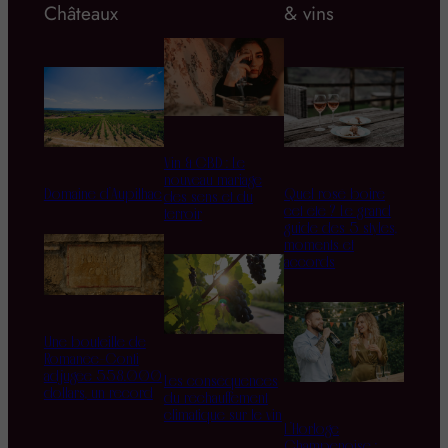
Châteaux
& vins
Vin & CBD : Le
nouveau mariage
Domaine d’Aupilhac
Quel rosé boire
des sens et du
cet été ? Le grand
terroir
guide des 5 styles,
moments et
accords
Une bouteille de
Romanée-Conti
adjugée 558.000
Les conséquences
dollars, un record
du réchauffement
climatique sur le vin
L’Horloge
Champenoise :