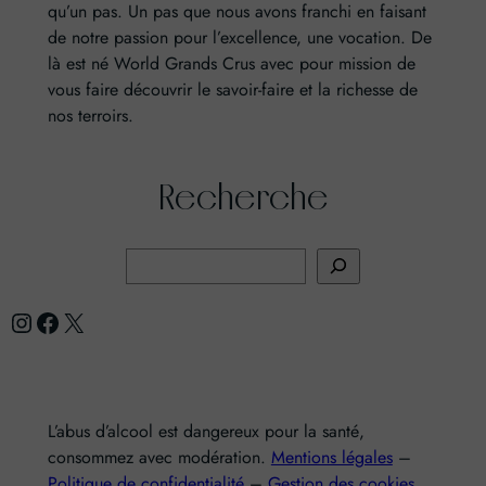
qu’un pas. Un pas que nous avons franchi en faisant
de notre passion pour l’excellence, une vocation. De
là est né World Grands Crus avec pour mission de
vous faire découvrir le savoir-faire et la richesse de
nos terroirs.
Recherche
R
e
Instagram
Facebook
X
c
h
e
r
L’abus d’alcool est dangereux pour la santé,
c
consommez avec modération.
Mentions légales
–
h
Politique de confidentialité
–
Gestion des cookies