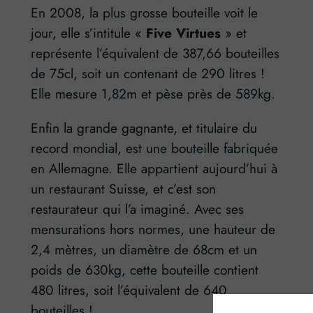
En 2008, la plus grosse bouteille voit le
jour, elle s’intitule «
Five Virtues
» et
représente l’équivalent de 387,66 bouteilles
de 75cl, soit un contenant de 290 litres !
Elle mesure 1,82m et pèse près de 589kg.
Enfin la grande gagnante, et titulaire du
record mondial, est une bouteille fabriquée
en Allemagne. Elle appartient aujourd’hui à
un restaurant Suisse, et c’est son
restaurateur qui l’a imaginé. Avec ses
mensurations hors normes, une hauteur de
2,4 mètres, un diamètre de 68cm et un
poids de 630kg, cette bouteille contient
480 litres, soit l’équivalent de 640
bouteilles !