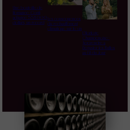
Une bouteille de
Romanée-Conti
adjugée 558.000
Les conséquences
dollars, un record
du réchauffement
climatique sur le vin
L’Horloge
Champenoise :
Apprendre à
Déguster les Bulles
au Fil du Jour