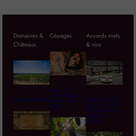
Domaines &
Cépages
Accords mets
Châteaux
& vins
Vin & CBD : Le
nouveau mariage
Domaine d’Aupilhac
Quel rosé boire
des sens et du
cet été ? Le grand
terroir
guide des 5 styles,
moments et
accords