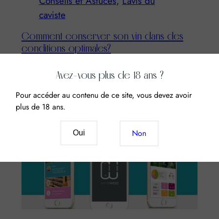
Conseils et Astuces
, 
L’avis du
caviste
Comment conserver son vin dans des
conditions optimales?
Contrairement à ce que certains pourraient penser, le
Avez-vous plus de 18 ans ?
vin demande certaines conditions de conservations
afin de vieillir et de se…
Pour accéder au contenu de ce site, vous devez avoir
plus de 18 ans.
Non
Oui