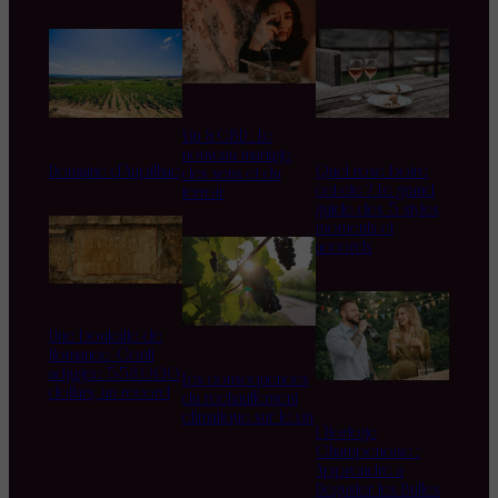
Vin & CBD : Le
nouveau mariage
Domaine d’Aupilhac
Quel rosé boire
des sens et du
cet été ? Le grand
terroir
guide des 5 styles,
moments et
accords
Une bouteille de
Romanée-Conti
adjugée 558.000
Les conséquences
dollars, un record
du réchauffement
climatique sur le vin
L’Horloge
Champenoise :
Apprendre à
Déguster les Bulles