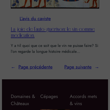
L’avis du caviste
La joie de l’auto-guérison: le vin comme
médication.
Y a t-il quoi que ce soit que le vin ne puisse faire? Si
l’on regarde la longue histoire médicale…
←
Page précédente
Page suivante
→
Domaines &
Cépages
Accords mets
Châteaux
& vins