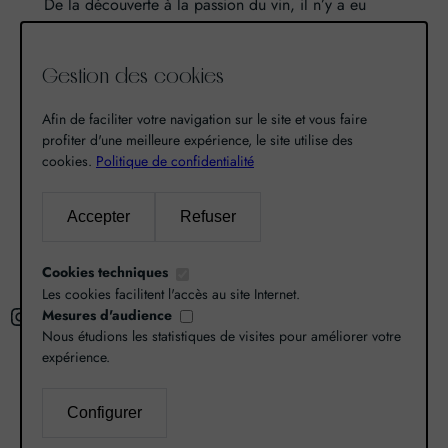
De la découverte à la passion du vin, il n’y a eu
qu’un pas. Un pas que nous avons franchi en faisant
de notre passion pour l’excellence, une vocation. De
Gestion des cookies
là est né World Grands Crus avec pour mission de
vous faire découvrir le savoir-faire et la richesse de
Afin de faciliter votre navigation sur le site et vous faire
nos terroirs.
profiter d'une meilleure expérience, le site utilise des
cookies.
Politique de confidentialité
Recherche
Accepter
Refuser
R
Cookies techniques
e
Les cookies facilitent l'accès au site Internet.
Instagram
Facebook
X
c
Mesures d'audience
Nous étudions les statistiques de visites pour améliorer votre
h
expérience.
e
r
Configurer
L’abus d’alcool est dangereux pour la santé,
c
consommez avec modération.
Mentions légales
–