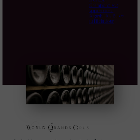
L’Horloge
Champenoise :
Apprendre à
Déguster les Bulles
au Fil du Jour