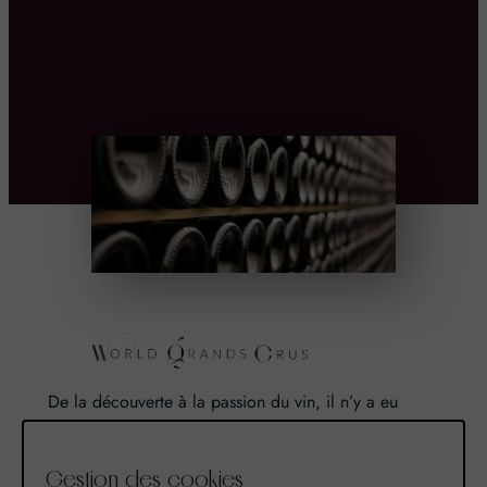
De la découverte à la passion du vin, il n’y a eu
qu’un pas. Un pas que nous avons franchi en faisant
de notre passion pour l’excellence, une vocation. De
Gestion des cookies
là est né World Grands Crus avec pour mission de