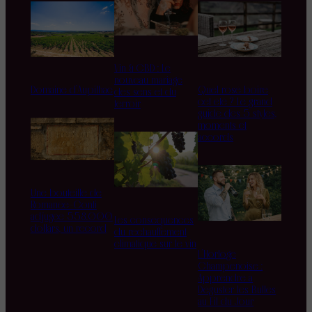
Vin & CBD : Le
nouveau mariage
Domaine d’Aupilhac
Quel rosé boire
des sens et du
cet été ? Le grand
terroir
guide des 5 styles,
moments et
accords
Une bouteille de
Romanée-Conti
adjugée 558.000
Les conséquences
dollars, un record
du réchauffement
climatique sur le vin
L’Horloge
Champenoise :
Apprendre à
Déguster les Bulles
au Fil du Jour