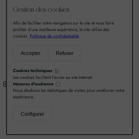
de notre passion pour l’excellence, une vocation. De
Gestion des cookies
là est né World Grands Crus avec pour mission de
vous faire découvrir le savoir-faire et la richesse de
Afin de faciliter votre navigation sur le site et vous faire
nos terroirs.
profiter d'une meilleure expérience, le site utilise des
cookies.
Politique de confidentialité
Recherche
Accepter
Refuser
R
Cookies techniques
e
Les cookies facilitent l'accès au site Internet.
Instagram
Facebook
X
c
Mesures d'audience
Nous étudions les statistiques de visites pour améliorer votre
h
expérience.
e
r
L’abus d’alcool est dangereux pour la santé,
Configurer
c
consommez avec modération.
Mentions légales
–
h
Politique de confidentialité
–
Gestion des cookies
e