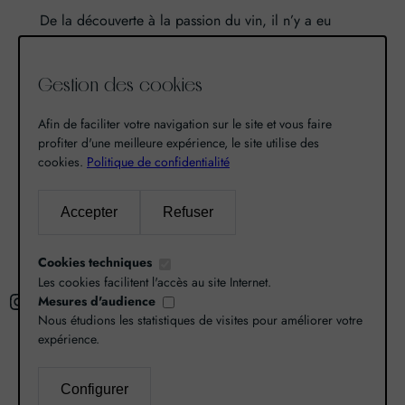
De la découverte à la passion du vin, il n’y a eu
qu’un pas. Un pas que nous avons franchi en faisant
de notre passion pour l’excellence, une vocation. De
Gestion des cookies
là est né World Grands Crus avec pour mission de
vous faire découvrir le savoir-faire et la richesse de
Afin de faciliter votre navigation sur le site et vous faire
nos terroirs.
profiter d'une meilleure expérience, le site utilise des
cookies.
Politique de confidentialité
Recherche
Accepter
Refuser
R
Cookies techniques
e
Les cookies facilitent l'accès au site Internet.
Instagram
Facebook
X
c
Mesures d'audience
Nous étudions les statistiques de visites pour améliorer votre
h
expérience.
e
r
L’abus d’alcool est dangereux pour la santé,
Configurer