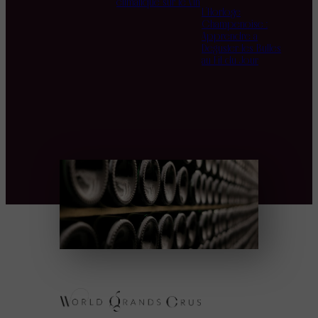
climatique sur le vin
L’Horloge
Champenoise :
Apprendre à
Déguster les Bulles
au Fil du Jour