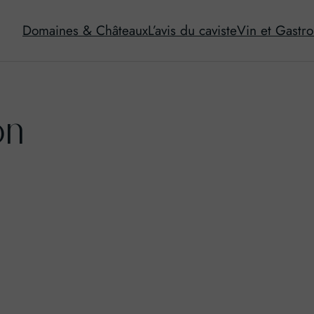
Domaines & Châteaux
L’avis du caviste
Vin et Gastr
on