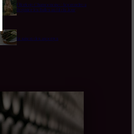
L’Horloge Champenoise : Apprendre à
Déguster les Bulles au Fil du Jour
La saison des asperges