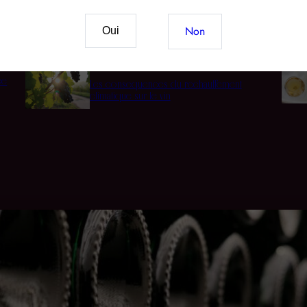
Vin & CBD : Le nouveau mariage des sens et du
terroir
Non
Oui
ée
Les conséquences du réchauffement
climatique sur le vin