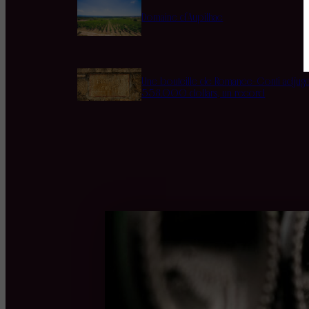
Domaine d’Aupilhac
Une bouteille de Romanée-Conti adjug
558.000 dollars, un record