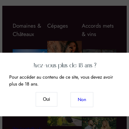
Domaines &
Cépages
Accords mets
Châteaux
& vins
Avez-vous plus de 18 ans ?
Pour accéder au contenu de ce site, vous devez avoir
Vin & CBD : Le
nouveau mariage
plus de 18 ans.
Domaine d’Aupilhac
Quel rosé boire
des sens et du
cet été ? Le grand
terroir
guide des 5 styles,
Non
Oui
moments et
accords
Une bouteille de