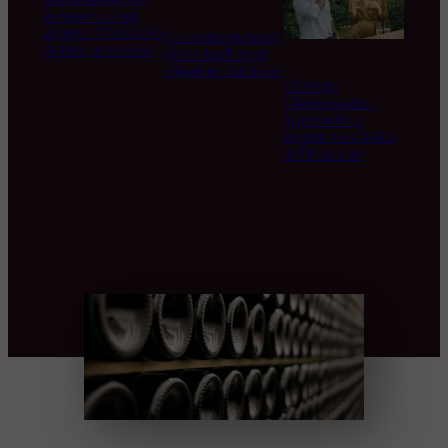
Romanée-Conti
adjugée 558.000
Les conséquences
dollars, un record
du réchauffement
climatique sur le vin
L’Horloge
Champenoise :
Apprendre à
Déguster les Bulles
au Fil du Jour