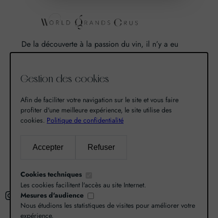
De la découverte à la passion du vin, il n’y a eu
qu’un pas. Un pas que nous avons franchi en faisant
de notre passion pour l’excellence, une vocation. De
Gestion des cookies
là est né World Grands Crus avec pour mission de
vous faire découvrir le savoir-faire et la richesse de
Afin de faciliter votre navigation sur le site et vous faire
nos terroirs.
profiter d'une meilleure expérience, le site utilise des
cookies.
Politique de confidentialité
Recherche
Accepter
Refuser
R
Cookies techniques
e
Les cookies facilitent l'accès au site Internet.
Instagram
Facebook
X
c
Mesures d'audience
Nous étudions les statistiques de visites pour améliorer votre
h
expérience.