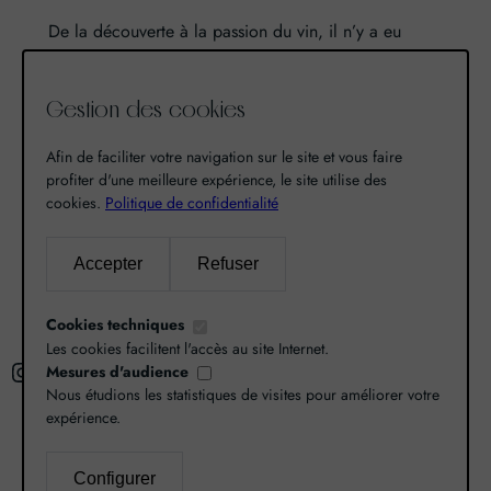
De la découverte à la passion du vin, il n’y a eu
qu’un pas. Un pas que nous avons franchi en faisant
de notre passion pour l’excellence, une vocation. De
Gestion des cookies
là est né World Grands Crus avec pour mission de
vous faire découvrir le savoir-faire et la richesse de
Afin de faciliter votre navigation sur le site et vous faire
nos terroirs.
profiter d'une meilleure expérience, le site utilise des
cookies.
Politique de confidentialité
Recherche
Accepter
Refuser
R
Cookies techniques
e
Les cookies facilitent l'accès au site Internet.
Instagram
Facebook
X
c
Mesures d'audience
Nous étudions les statistiques de visites pour améliorer votre
h
expérience.
e
r
Configurer
L’abus d’alcool est dangereux pour la santé,