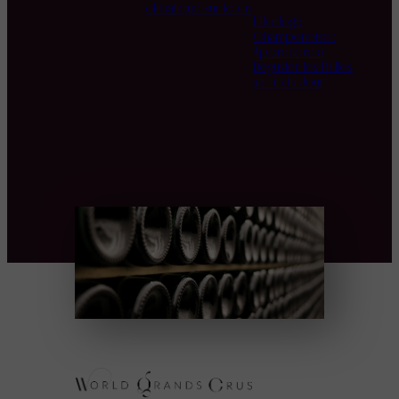
climatique sur le vin
L’Horloge
Champenoise :
Apprendre à
Déguster les Bulles
au Fil du Jour