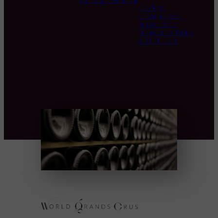
climatique sur le vin
L’Horloge
Champenoise :
Apprendre à
Déguster les Bulles
au Fil du Jour