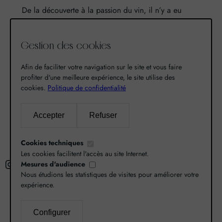
De la découverte à la passion du vin, il n’y a eu
qu’un pas. Un pas que nous avons franchi en faisant
de notre passion pour l’excellence, une vocation. De
Gestion des cookies
là est né World Grands Crus avec pour mission de
vous faire découvrir le savoir-faire et la richesse de
Afin de faciliter votre navigation sur le site et vous faire
nos terroirs.
profiter d'une meilleure expérience, le site utilise des
cookies.
Politique de confidentialité
Recherche
Accepter
Refuser
R
Cookies techniques
e
Les cookies facilitent l'accès au site Internet.
Instagram
Facebook
X
c
Mesures d'audience
Nous étudions les statistiques de visites pour améliorer votre
h
expérience.
e
r
L’abus d’alcool est dangereux pour la santé,
Configurer