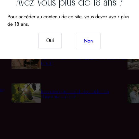
Avez-vous plus de 18 ans ?
Pour accéder au contenu de ce site, vous devez avoir plus
de 18 ans.
Cépages
Acco
Non
Oui
Vin & CBD : Le nouveau mariage des sens et du
terroir
ée
Les conséquences du réchauffement
climatique sur le vin