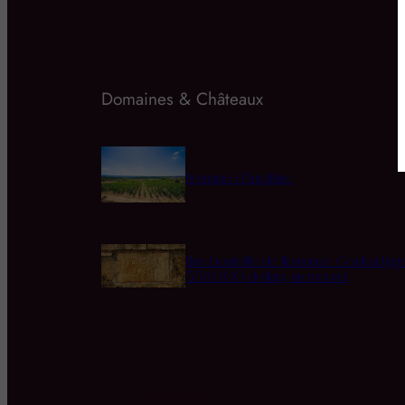
Domaines & Châteaux
Domaine d’Aupilhac
Une bouteille de Romanée-Conti adjug
558.000 dollars, un record