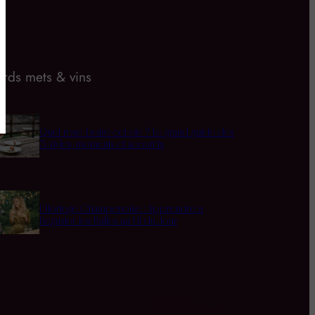
rds mets & vins
Quel rosé boire cet été ? Le grand guide des
5 styles, moments et accords
L’Horloge Champenoise : Apprendre à
Déguster les Bulles au Fil du Jour