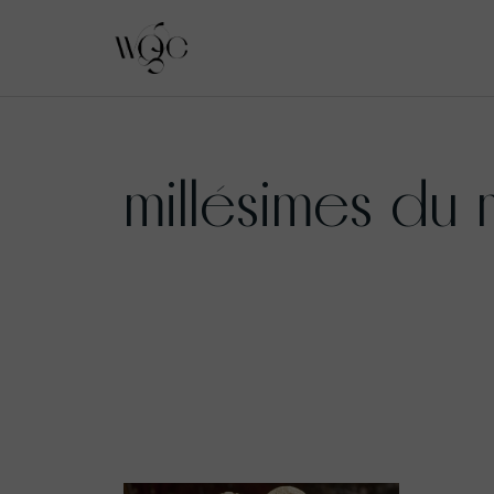
Aller
au
millésimes du 
contenu