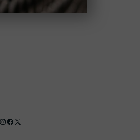
nstagram
Facebook
X