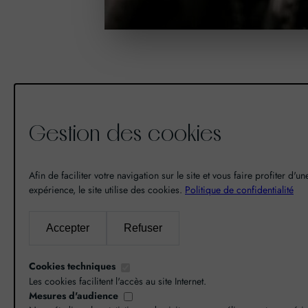
Gestion des cookies
De la découverte à la passion du
vin, il n’y a eu qu’un pas. Un pas
Afin de faciliter votre navigation sur le site et vous faire profiter d'u
expérience, le site utilise des cookies.
Politique de confidentialité
que nous avons franchi en faisant
de notre passion pour l’excellence,
une vocation. De là est né World
Accepter
Refuser
Grands Crus avec pour mission de
vous faire découvrir le savoir-faire
Cookies techniques
et la richesse de nos terroirs.
Les cookies facilitent l'accès au site Internet.
Mesures d'audience