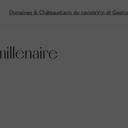
Domaines & Châteaux
L’avis du caviste
Vin et Gastr
millénaire