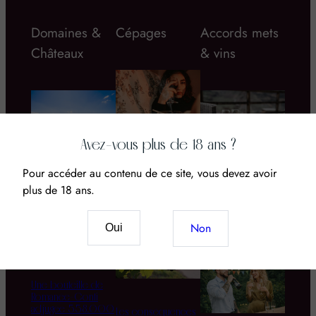
Domaines &
Cépages
Accords mets
Châteaux
& vins
Avez-vous plus de 18 ans ?
Vin & CBD : Le
nouveau mariage
Pour accéder au contenu de ce site, vous devez avoir
Domaine d’Aupilhac
Quel rosé boire
des sens et du
plus de 18 ans.
cet été ? Le grand
terroir
guide des 5 styles,
moments et
Non
Oui
accords
Une bouteille de
Romanée-Conti
adjugée 558.000
Les conséquences