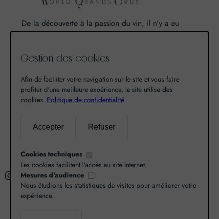
De la découverte à la passion du vin, il n’y a eu
qu’un pas. Un pas que nous avons franchi en faisant
de notre passion pour l’excellence, une vocation. De
Gestion des cookies
là est né World Grands Crus avec pour mission de
vous faire découvrir le savoir-faire et la richesse de
Afin de faciliter votre navigation sur le site et vous faire
nos terroirs.
profiter d'une meilleure expérience, le site utilise des
cookies.
Politique de confidentialité
Recherche
Accepter
Refuser
R
Cookies techniques
e
Les cookies facilitent l'accès au site Internet.
Instagram
Facebook
X
c
Mesures d'audience
Nous étudions les statistiques de visites pour améliorer votre
h
expérience.
e