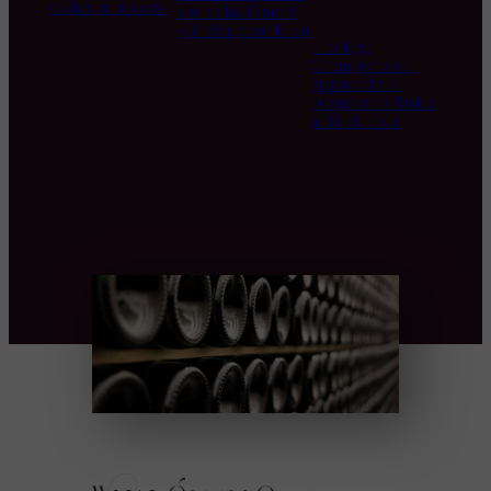
dollars, un record
du réchauffement
climatique sur le vin
L’Horloge
Champenoise :
Apprendre à
Déguster les Bulles
au Fil du Jour