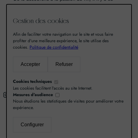
qu’un pas. Un pas que nous avons franchi en faisant
de notre passion pour l’excellence, une vocation. De
Gestion des cookies
là est né World Grands Crus avec pour mission de
vous faire découvrir le savoir-faire et la richesse de
Afin de faciliter votre navigation sur le site et vous faire
nos terroirs.
profiter d'une meilleure expérience, le site utilise des
cookies.
Politique de confidentialité
Recherche
Accepter
Refuser
R
Cookies techniques
e
Les cookies facilitent l'accès au site Internet.
Instagram
Facebook
X
c
Mesures d'audience
Nous étudions les statistiques de visites pour améliorer votre
h
expérience.
e
r
Configurer
L’abus d’alcool est dangereux pour la santé,
c
consommez avec modération.
Mentions légales
–