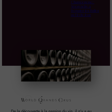
Champenoise :
Apprendre à
Déguster les Bulles
au Fil du Jour
De la découverte à la passion du vin, il n’y a eu