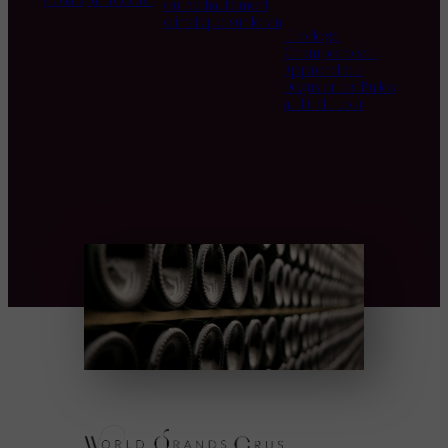
du réchauffement
climatique sur le vin
L’Horloge
Champenoise :
Apprendre à
Déguster les Bulles
au Fil du Jour