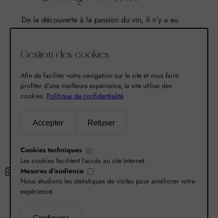
De la découverte à la passion du vin, il n’y a eu
qu’un pas. Un pas que nous avons franchi en faisant
de notre passion pour l’excellence, une vocation. De
Gestion des cookies
là est né World Grands Crus avec pour mission de
vous faire découvrir le savoir-faire et la richesse de
Afin de faciliter votre navigation sur le site et vous faire
nos terroirs.
profiter d'une meilleure expérience, le site utilise des
cookies.
Politique de confidentialité
Recherche
Accepter
Refuser
R
Cookies techniques
e
Les cookies facilitent l'accès au site Internet.
Instagram
Facebook
X
c
Mesures d'audience
Nous étudions les statistiques de visites pour améliorer votre
h
expérience.
e
r