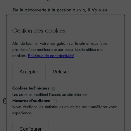
De la découverte à la passion du vin, il n’y a eu
qu’un pas. Un pas que nous avons franchi en faisant
de notre passion pour l’excellence, une vocation. De
Gestion des cookies
là est né World Grands Crus avec pour mission de
vous faire découvrir le savoir-faire et la richesse de
Afin de faciliter votre navigation sur le site et vous faire
nos terroirs.
profiter d'une meilleure expérience, le site utilise des
cookies.
Politique de confidentialité
Recherche
Accepter
Refuser
R
Cookies techniques
e
Les cookies facilitent l'accès au site Internet.
Instagram
Facebook
X
c
Mesures d'audience
Nous étudions les statistiques de visites pour améliorer votre
h
expérience.
e
r
L’abus d’alcool est dangereux pour la santé,
Configurer