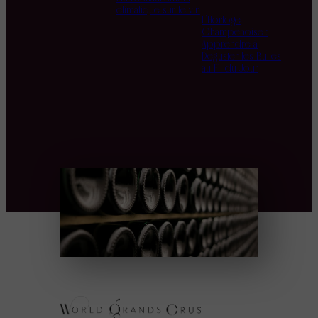
climatique sur le vin
L’Horloge
Champenoise :
Apprendre à
Déguster les Bulles
au Fil du Jour