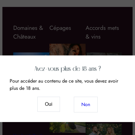
Domaines &
Cépages
Accords mets
Châteaux
& vins
Avez-vous plus de 18 ans ?
Pour accéder au contenu de ce site, vous devez avoir
Vin & CBD : Le
nouveau mariage
plus de 18 ans.
Domaine d’Aupilhac
Quel rosé boire
des sens et du
cet été ? Le grand
terroir
guide des 5 styles,
Non
Oui
moments et
accords