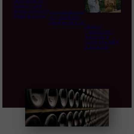
Une bouteille de
Romanée-Conti
adjugée 558.000
Les conséquences
dollars, un record
du réchauffement
climatique sur le vin
L’Horloge
Champenoise :
Apprendre à
Déguster les Bulles
au Fil du Jour