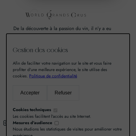
De la découverte à la passion du vin, il n’y a eu
qu’un pas. Un pas que nous avons franchi en faisant
de notre passion pour l’excellence, une vocation. De
Gestion des cookies
là est né World Grands Crus avec pour mission de
vous faire découvrir le savoir-faire et la richesse de
Afin de faciliter votre navigation sur le site et vous faire
nos terroirs.
profiter d'une meilleure expérience, le site utilise des
cookies.
Politique de confidentialité
Recherche
Accepter
Refuser
R
Cookies techniques
e
Les cookies facilitent l'accès au site Internet.
Instagram
Facebook
X
c
Mesures d'audience
Nous étudions les statistiques de visites pour améliorer votre
h
expérience.