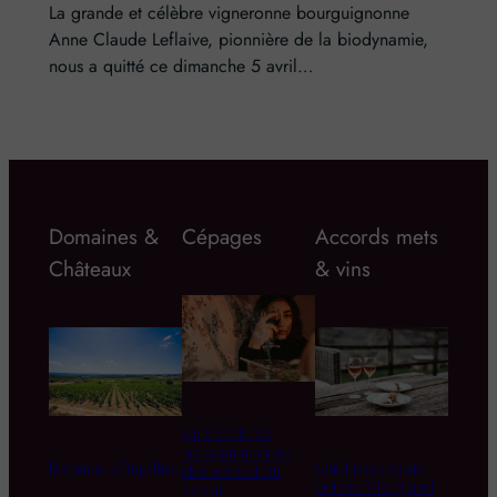
La grande et célèbre vigneronne bourguignonne
Anne Claude Leflaive, pionnière de la biodynamie,
nous a quitté ce dimanche 5 avril…
Domaines &
Cépages
Accords mets
Châteaux
& vins
Vin & CBD : Le
nouveau mariage
Domaine d’Aupilhac
Quel rosé boire
des sens et du
cet été ? Le grand
terroir