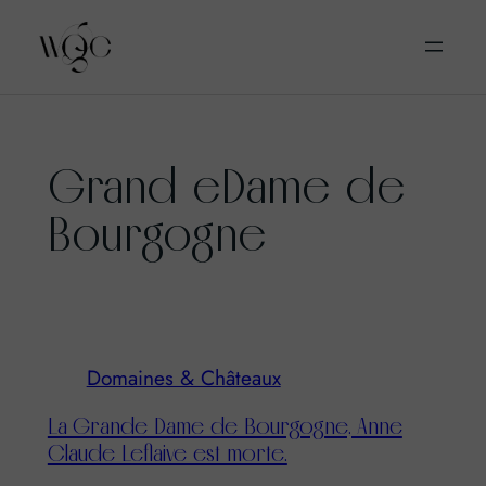
Aller
Grand eDame de
au
contenu
Bourgogne
Domaines & Châteaux
La Grande Dame de Bourgogne, Anne
Claude Leflaive est morte.