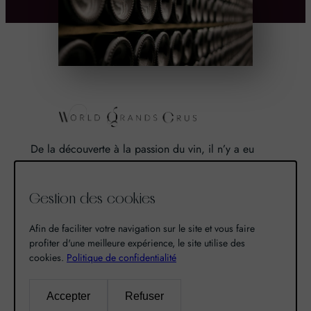
De la découverte à la passion du vin, il n’y a eu
qu’un pas. Un pas que nous avons franchi en faisant
de notre passion pour l’excellence, une vocation. De
Gestion des cookies
là est né World Grands Crus avec pour mission de
vous faire découvrir le savoir-faire et la richesse de
Afin de faciliter votre navigation sur le site et vous faire
nos terroirs.
profiter d'une meilleure expérience, le site utilise des
cookies.
Politique de confidentialité
Recherche
Accepter
Refuser