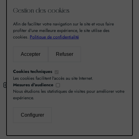
de notre passion pour l’excellence, une vocation. De
Gestion des cookies
là est né World Grands Crus avec pour mission de
vous faire découvrir le savoir-faire et la richesse de
Afin de faciliter votre navigation sur le site et vous faire
nos terroirs.
profiter d'une meilleure expérience, le site utilise des
cookies.
Politique de confidentialité
Recherche
Accepter
Refuser
R
Cookies techniques
e
Les cookies facilitent l'accès au site Internet.
Instagram
Facebook
X
c
Mesures d'audience
Nous étudions les statistiques de visites pour améliorer votre
h
expérience.
e
r
L’abus d’alcool est dangereux pour la santé,
Configurer
c
consommez avec modération.
Mentions légales
–
h
Politique de confidentialité
–
Gestion des cookies