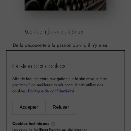
De la découverte à la passion du vin, il n’y a eu
qu’un pas. Un pas que nous avons franchi en faisant
de notre passion pour l’excellence, une vocation. De
Gestion des cookies
là est né World Grands Crus avec pour mission de
vous faire découvrir le savoir-faire et la richesse de
Afin de faciliter votre navigation sur le site et vous faire
nos terroirs.
profiter d'une meilleure expérience, le site utilise des
cookies.
Politique de confidentialité
Recherche
Accepter
Refuser
R
Cookies techniques
e
Les cookies facilitent l'accès au site Internet.