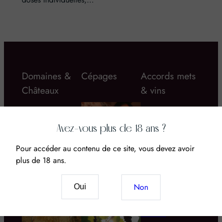
Domaines &
Cépages
Accords mets
Châteaux
& vins
Avez-vous plus de 18 ans ?
Pour accéder au contenu de ce site, vous devez avoir
plus de 18 ans.
Vin & CBD : Le
nouveau mariage
Domaine d’Aupilhac
Quel rosé boire
des sens et du
Non
Oui
cet été ? Le grand
terroir
guide des 5 styles,
moments et
accords