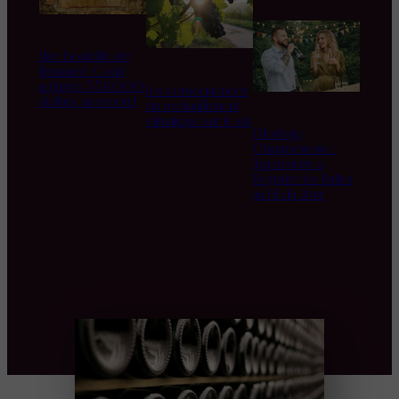
Une bouteille de
Romanée-Conti
adjugée 558.000
Les conséquences
dollars, un record
du réchauffement
climatique sur le vin
L’Horloge
Champenoise :
Apprendre à
Déguster les Bulles
au Fil du Jour