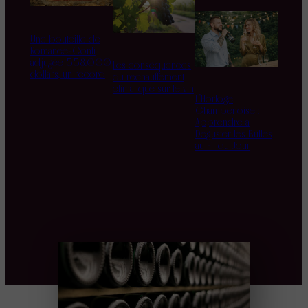
Une bouteille de
Romanée-Conti
adjugée 558.000
Les conséquences
dollars, un record
du réchauffement
climatique sur le vin
L’Horloge
Champenoise :
Apprendre à
Déguster les Bulles
au Fil du Jour