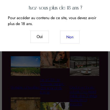
Avez-vous plus de 18 ans ?
Pour accéder au contenu de ce site, vous devez avoir
plus de 18 ans.
Domaines &
Cépages
Accords mets
Non
Oui
Châteaux
& vins
Vin & CBD : Le
nouveau mariage
Domaine d’Aupilhac
Quel rosé boire
des sens et du
cet été ? Le grand
terroir
guide des 5 styles,
moments et
accords