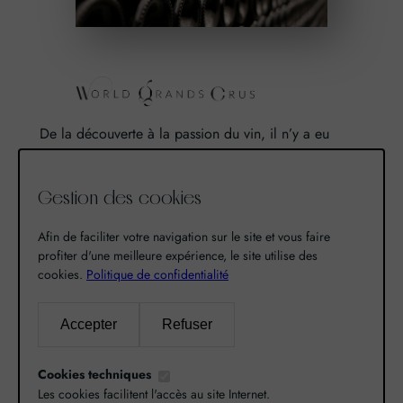
De la découverte à la passion du vin, il n’y a eu
qu’un pas. Un pas que nous avons franchi en faisant
de notre passion pour l’excellence, une vocation. De
Gestion des cookies
là est né World Grands Crus avec pour mission de
vous faire découvrir le savoir-faire et la richesse de
Afin de faciliter votre navigation sur le site et vous faire
nos terroirs.
profiter d'une meilleure expérience, le site utilise des
cookies.
Politique de confidentialité
Recherche
Accepter
Refuser
R
Cookies techniques
e
Les cookies facilitent l'accès au site Internet.