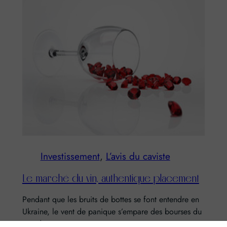
Investissement
, 
L’avis du caviste
Le marché du vin, authentique placement
Pendant que les bruits de bottes se font entendre en
Ukraine, le vent de panique s’empare des bourses du
monde…