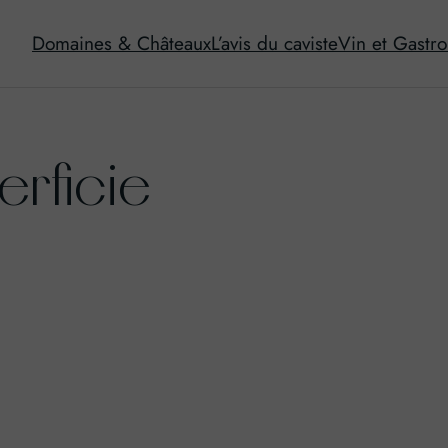
Domaines & Châteaux
L’avis du caviste
Vin et Gastr
erficie