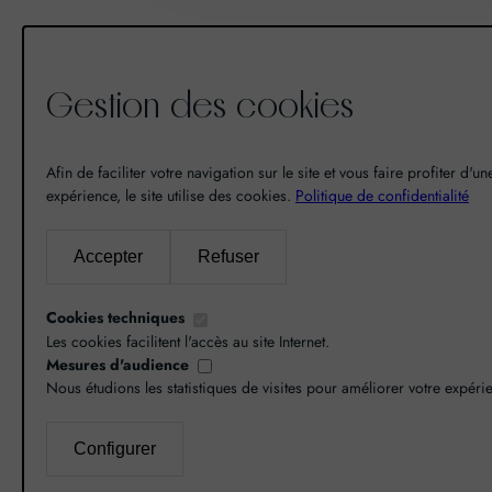
Gestion des cookies
De la découverte à la passion du
vin, il n’y a eu qu’un pas. Un pas
Afin de faciliter votre navigation sur le site et vous faire profiter d'u
que nous avons franchi en faisant
expérience, le site utilise des cookies.
Politique de confidentialité
de notre passion pour l’excellence,
une vocation. De là est né World
Accepter
Refuser
Grands Crus avec pour mission de
vous faire découvrir le savoir-faire
Cookies techniques
et la richesse de nos terroirs.
Les cookies facilitent l'accès au site Internet.
Mesures d'audience
Nous étudions les statistiques de visites pour améliorer votre expéri
Configurer