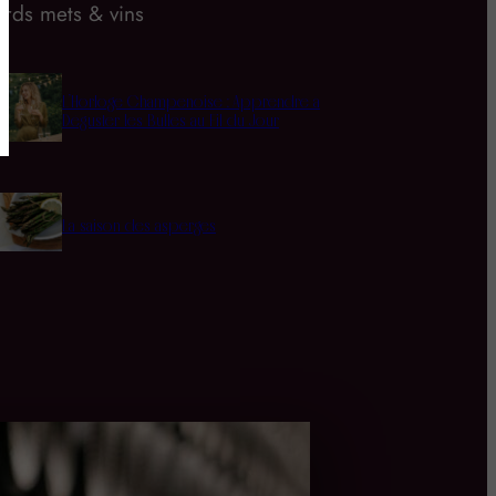
rds mets & vins
L’Horloge Champenoise : Apprendre à
Déguster les Bulles au Fil du Jour
La saison des asperges