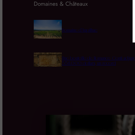
Domaines & Châteaux
Domaine d’Aupilhac
Une bouteille de Romanée-Conti adjug
558.000 dollars, un record