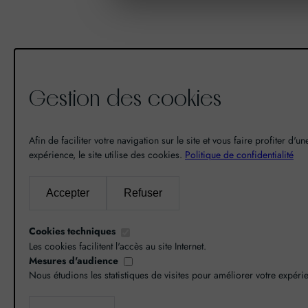
Gestion des cookies
De la découverte à la passion du
vin, il n’y a eu qu’un pas. Un pas
Afin de faciliter votre navigation sur le site et vous faire profiter d'u
expérience, le site utilise des cookies.
que nous avons franchi en faisant
Politique de confidentialité
de notre passion pour l’excellence,
une vocation. De là est né World
Accepter
Refuser
Grands Crus avec pour mission de
vous faire découvrir le savoir-faire
Cookies techniques
et la richesse de nos terroirs.
Les cookies facilitent l'accès au site Internet.
Mesures d'audience
Nous étudions les statistiques de visites pour améliorer votre expéri