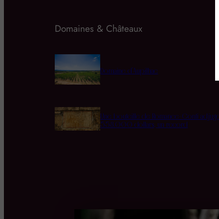
Domaines & Châteaux
Domaine d’Aupilhac
Une bouteille de Romanée-Conti adjug
558.000 dollars, un record