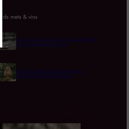
rds mets & vins
Quel rosé boire cet été ? Le grand guide des
5 styles, moments et accords
L’Horloge Champenoise : Apprendre à
Déguster les Bulles au Fil du Jour