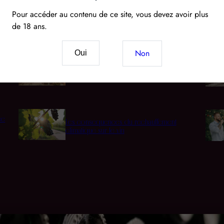
Pour accéder au contenu de ce site, vous devez avoir plus
de 18 ans.
Cépages
Acco
Non
Oui
Vin & CBD : Le nouveau mariage des sens et du
terroir
ée
Les conséquences du réchauffement
climatique sur le vin