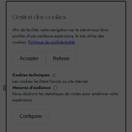
qu’un pas. Un pas que nous avons franchi en faisant
de notre passion pour l’excellence, une vocation. De
Gestion des cookies
là est né World Grands Crus avec pour mission de
vous faire découvrir le savoir-faire et la richesse de
Afin de faciliter votre navigation sur le site et vous faire
nos terroirs.
profiter d'une meilleure expérience, le site utilise des
cookies.
Politique de confidentialité
Recherche
Accepter
Refuser
R
Cookies techniques
e
Les cookies facilitent l'accès au site Internet.
Instagram
Facebook
X
c
Mesures d'audience
Nous étudions les statistiques de visites pour améliorer votre
h
expérience.
e
r
L’abus d’alcool est dangereux pour la santé,
Configurer
c
consommez avec modération.
Mentions légales
–
h
Politique de confidentialité
–
Gestion des cookies