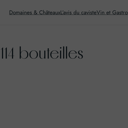
Domaines & Châteaux
L’avis du caviste
Vin et Gastr
114 bouteilles