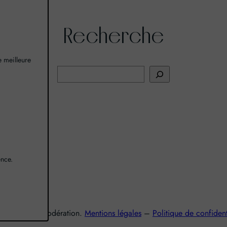
Recherche
ne meilleure
R
e
c
h
I
e
r
c
ence.
h
e
r
nsommez avec modération.
Mentions légales
–
Politique de confident