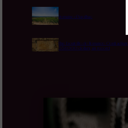
Domaine d’Aupilhac
Une bouteille de Romanée-Conti adjug
558.000 dollars, un record