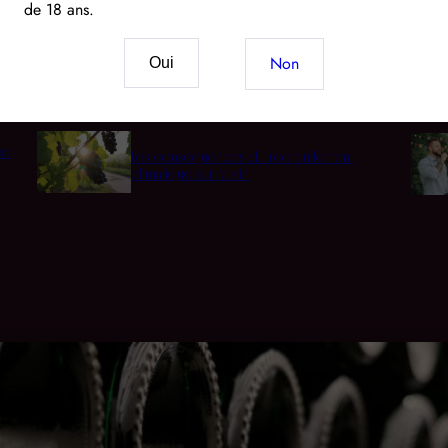
de 18 ans.
Vin & CBD : Le nouveau mariage des sens et du
Non
Oui
terroir
ée
Les conséquences du réchauffement
climatique sur le vin