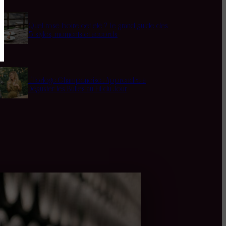
Quel rosé boire cet été ? Le grand guide des
5 styles, moments et accords
L’Horloge Champenoise : Apprendre à
Déguster les Bulles au Fil du Jour