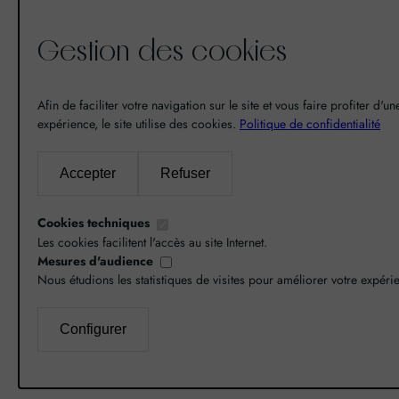
Gestion des cookies
De la découverte à la passion du
vin, il n’y a eu qu’un pas. Un pas
Afin de faciliter votre navigation sur le site et vous faire profiter d'u
que nous avons franchi en faisant
expérience, le site utilise des cookies.
Politique de confidentialité
de notre passion pour l’excellence,
une vocation. De là est né World
Accepter
Refuser
Grands Crus avec pour mission de
vous faire découvrir le savoir-faire
Cookies techniques
et la richesse de nos terroirs.
Les cookies facilitent l'accès au site Internet.
Mesures d'audience
Nous étudions les statistiques de visites pour améliorer votre expéri
Configurer
L’abus d’alcool est dangereux pour la santé, co