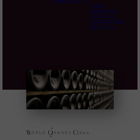
climatique sur le vin
L’Horloge
Champenoise :
Apprendre à
Déguster les Bulles
au Fil du Jour