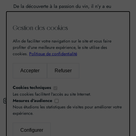
De la découverte à la passion du vin, il n’y a eu
qu’un pas. Un pas que nous avons franchi en faisant
de notre passion pour l’excellence, une vocation. De
Gestion des cookies
là est né World Grands Crus avec pour mission de
vous faire découvrir le savoir-faire et la richesse de
Afin de faciliter votre navigation sur le site et vous faire
nos terroirs.
profiter d'une meilleure expérience, le site utilise des
cookies.
Politique de confidentialité
Recherche
Accepter
Refuser
R
Cookies techniques
e
Les cookies facilitent l'accès au site Internet.
Instagram
Facebook
X
c
Mesures d'audience
Nous étudions les statistiques de visites pour améliorer votre
h
expérience.
e
r
L’abus d’alcool est dangereux pour la santé,
Configurer