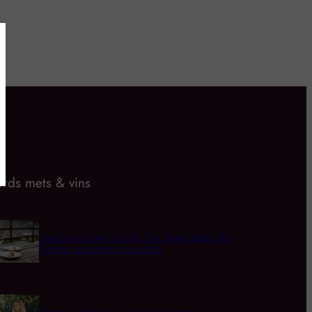
rds mets & vins
Quel rosé boire cet été ? Le grand guide des
5 styles, moments et accords