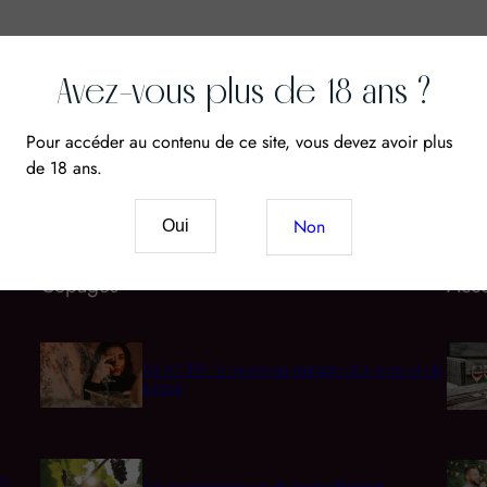
Avez-vous plus de 18 ans ?
Pour accéder au contenu de ce site, vous devez avoir plus
de 18 ans.
Non
Oui
Cépages
Acco
Vin & CBD : Le nouveau mariage des sens et du
terroir
ée
Les conséquences du réchauffement