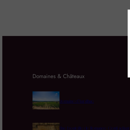
Domaines & Châteaux
Domaine d’Aupilhac
Une bouteille de Romanée-Conti adjug