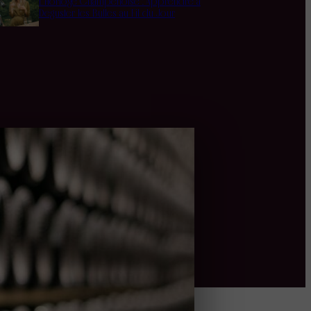
L’Horloge Champenoise : Apprendre à
Déguster les Bulles au Fil du Jour