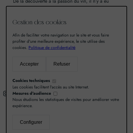
De la découverte à la passion du vin, il n’y a eu
qu’un pas. Un pas que nous avons franchi en faisant
de notre passion pour l’excellence, une vocation. De
Gestion des cookies
là est né World Grands Crus avec pour mission de
vous faire découvrir le savoir-faire et la richesse de
Afin de faciliter votre navigation sur le site et vous faire
nos terroirs.
profiter d'une meilleure expérience, le site utilise des
cookies.
Politique de confidentialité
Recherche
Accepter
Refuser
R
Cookies techniques
e
Les cookies facilitent l'accès au site Internet.
Instagram
Facebook
X
c
Mesures d'audience
Nous étudions les statistiques de visites pour améliorer votre
h
expérience.
e
r
L’abus d’alcool est dangereux pour la santé,
Configurer
c
consommez avec modération.
Mentions légales
–