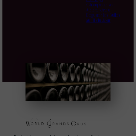
Champenoise :
Apprendre à
Déguster les Bulles
au Fil du Jour