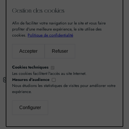
de notre passion pour l’excellence, une vocation. De
Gestion des cookies
là est né World Grands Crus avec pour mission de
vous faire découvrir le savoir-faire et la richesse de
Afin de faciliter votre navigation sur le site et vous faire
nos terroirs.
profiter d'une meilleure expérience, le site utilise des
cookies.
Politique de confidentialité
Recherche
Accepter
Refuser
R
Cookies techniques
e
Les cookies facilitent l'accès au site Internet.
Instagram
Facebook
X
c
Mesures d'audience
Nous étudions les statistiques de visites pour améliorer votre
h
expérience.
e
r
L’abus d’alcool est dangereux pour la santé,
Configurer
c
consommez avec modération.
Mentions légales
–
h
Politique de confidentialité
–
Gestion des cookies