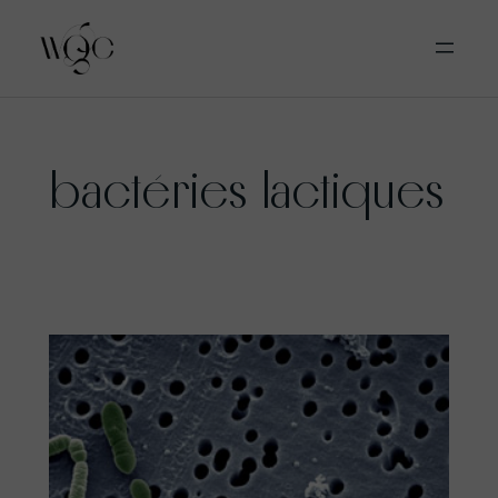
Aller
bactéries lactiques
au
contenu