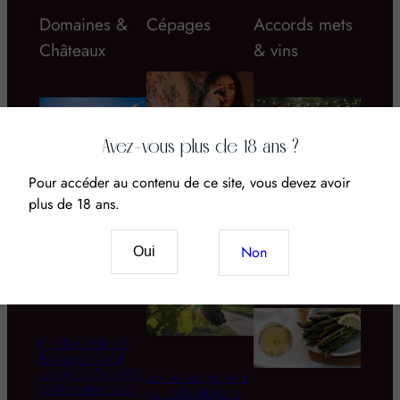
Domaines &
Cépages
Accords mets
Châteaux
& vins
Avez-vous plus de 18 ans ?
Pour accéder au contenu de ce site, vous devez avoir
Vin & CBD : Le
nouveau mariage
plus de 18 ans.
Domaine d’Aupilhac
L’Horloge
des sens et du
Champenoise :
terroir
Apprendre à
Non
Oui
Déguster les Bulles
au Fil du Jour
Une bouteille de
Romanée-Conti
adjugée 558.000
Les conséquences
dollars, un record
du réchauffement